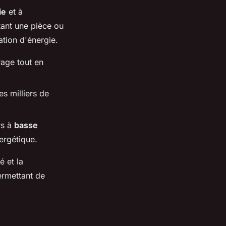
ie
et à
tant une pièce ou
ation d'énergie.
rage tout en
s milliers de
rs à
basse
ergétique.
é et la
ermettant de