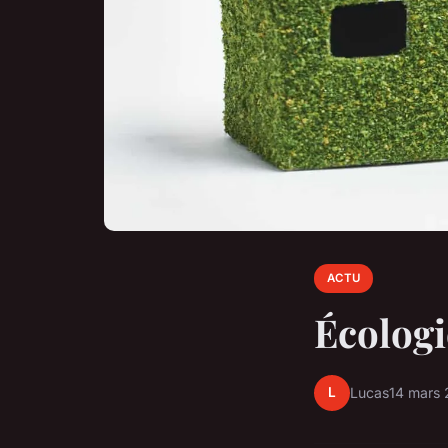
ACTU
Écologi
L
Lucas
14 mars