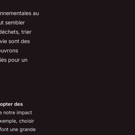
onnementales au
ut sembler
déchets, trier
vie sont des
ouvrons
iés pour un
opter des
e notre impact
xemple, choisir
 font une grande