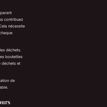
éparant
us contribuez
 Cela nécessite
 chaque
 des déchets.
es bouteilles
e déchets et
ation de
able.
ours