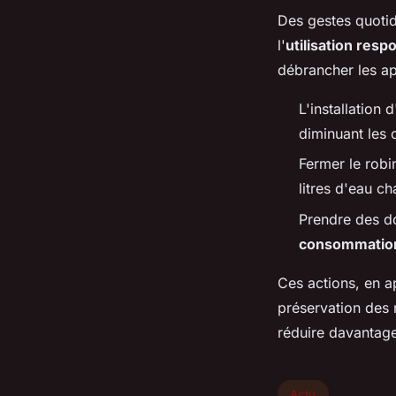
Des gestes quotid
l'
utilisation resp
débrancher les ap
L'installation d
diminuant les c
Fermer le robi
litres d'eau c
Prendre des do
consommatio
Ces actions, en ap
préservation des 
réduire davantag
Actu