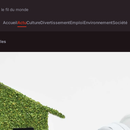
 le fil du monde
Accueil
Actu
Culture
Divertissement
Emploi
Environnement
Société
ples