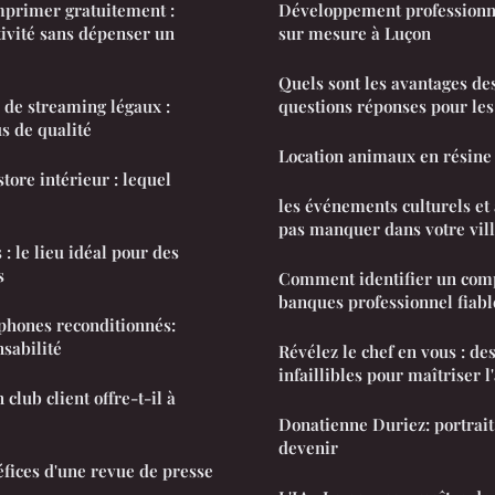
mprimer gratuitement :
Développement professionn
tivité sans dépenser un
sur mesure à Luçon
Quels sont les avantages de
s de streaming légaux :
questions réponses pour les 
s de qualité
Location animaux en résin
store intérieur : lequel
les événements culturels et 
pas manquer dans votre vil
 : le lieu idéal pour des
s
Comment identifier un com
banques professionnel fiabl
phones reconditionnés:
nsabilité
Révélez le chef en vous : de
infaillibles pour maîtriser l
club client offre-t-il à
Donatienne Duriez: portrait 
devenir
éfices d'une revue de presse