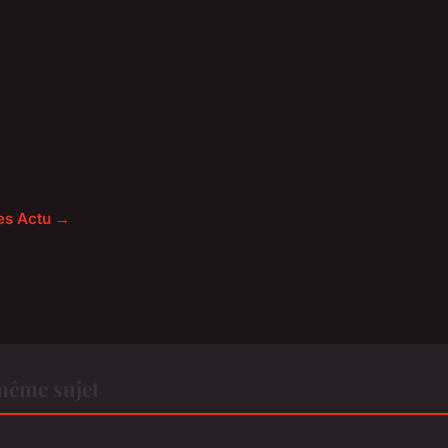
les Actu →
même sujet