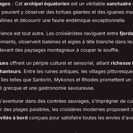
pagos
: Cet
archipel équatorien
est un véritable
sanctuaire 
 peuvent y observer des tortues géantes et des iguanes ma
allines et découvrir une faune endémique exceptionnelle.
ience est tout autre. Les croisiéristes naviguent entre
fjord
nnants, observent baleines et aigles à tête blanche dans leu
 devant des paysages montagneux à couper le souffle.
ques
offrent un périple culturel et sensoriel, alliant
richesse 
hanteurs
. Entre les ruines antiques, les villages pittoresque
s îles telles que Santorin, Mykonos et Rhodes promettent u
ité grecque et une gastronomie savoureuse.
s'aventurer dans des contrées sauvages, s'imprégner de cul
r des plages paisibles, les croisières modernes proposent
ivités à bord
conçues pour satisfaire toutes les envies d'av