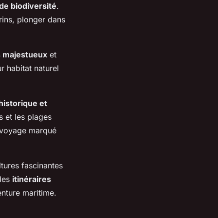
de biodiversité
.
rins, plonger dans
s majestueux
et
r habitat naturel
historique et
s et les plages
n voyage marqué
tures fascinantes
 des
itinéraires
enture maritime.