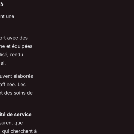
es
ent une
fort avec des
me et équipées
lisé, rendu
al.
ouvent élaborés
affinée. Les
nt des soins de
ité de service
surent que
x qui cherchent à