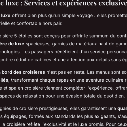
e luxe : Services et expériences exclusiv
 luxe
offrent bien plus qu'un simple voyage : elles promett
elle et confortable hors pair.
oisière 5 étoiles sont conçus pour offrir le summum du con
ère de luxe
spacieuses, garnies de matériaux haut de gam
hnologies. Les passagers bénéficient d'un service personna
ombre réduit de cabines et une attention aux détails sans ég
 bord des croisières
n'est pas en reste. Les menus sont s
ilés
, transformant chaque repas en une aventure culinaire r
e et spa en croisière viennent compléter l'expérience, offra
espaces de relaxation pour une évasion totale du quotidien.
ies de croisière prestigieuses, elles garantissent une
qual
es équipages, formés aux standards les plus exigeants, s'as
a croisière reflète l'exclusivité et le luxe promis. Pour ceu