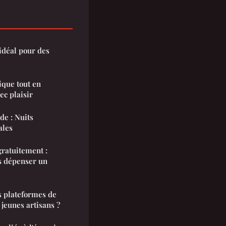
 idéal pour des
ique tout en
c plaisir
de : Nuits
ales
ratuitement :
ns dépenser un
s plateformes de
jeunes artisans ?