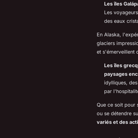
Les îles Galá
Les voyageurs
des eaux crist
En Alaska, l'expér
glaciers impressio
et s'émerveillent
Les îles grec
paysages enc
idylliques, de
par l'hospital
Que ce soit pour 
ou se détendre su
variés et des act