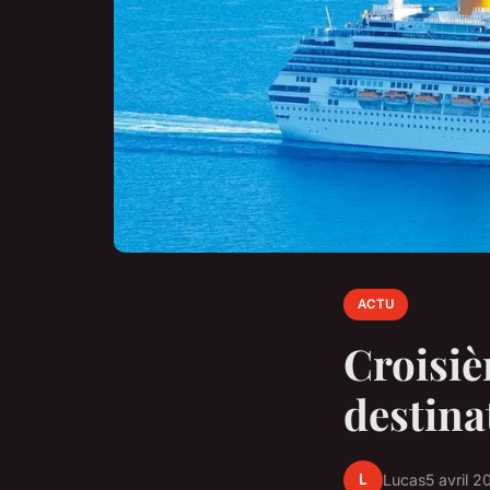
ACTU
Croisiè
destina
L
Lucas
5 avril 