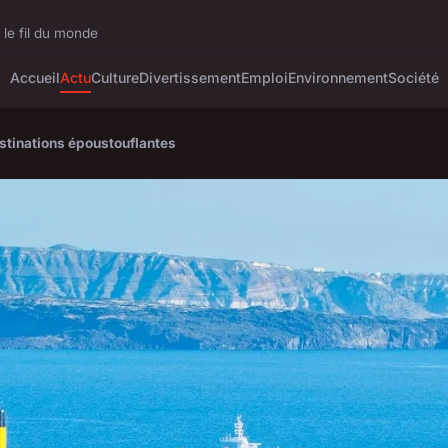
 le fil du monde
Accueil
Actu
Culture
Divertissement
Emploi
Environnement
Société
estinations époustouflantes