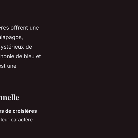
ères offrent une
alápagos,
mystérieux de
phonie de bleu et
est une
nnelle
s de croisières
 leur caractère