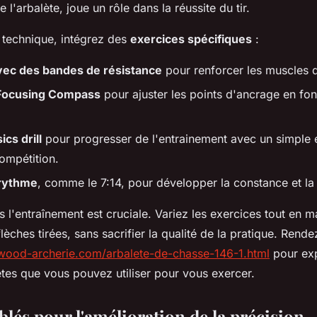
e l'arbalète, joue un rôle dans la réussite du tir.
e technique, intégrez des
exercices spécifiques
:
vec des bandes de résistance
pour renforcer les muscles du
Focusing Compass
pour ajuster les points d'ancrage en fonc
ics drill
pour progresser de l'entrainement avec un simple é
compétition.
 rythme
, comme le 7:14, pour développer la constance et la
 l'entraînement est cruciale. Variez les exercices tout en m
èches tirées, sans sacrifier la qualité de la pratique. Rend
wood-archerie.com/arbalete-de-chasse-146-1.html
pour exp
ètes que vous pouvez utiliser pour vous exercer.
blés pour l'amélioration de la précision