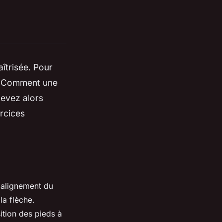
îtrisée. Pour
e. Comment une
devez alors
rcices
L'alignement du
la flèche.
ition des pieds à