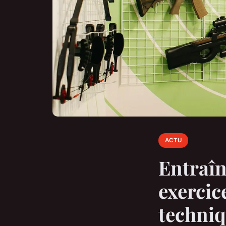
ACTU
Entraîn
exercic
techni