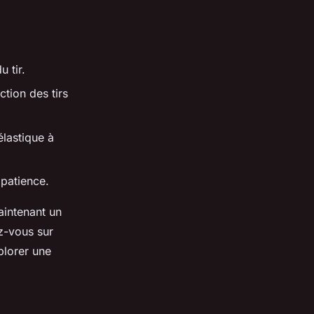
 tir.
tion des tirs
lastique à
 patience.
aintenant un
ez-vous sur
lorer une