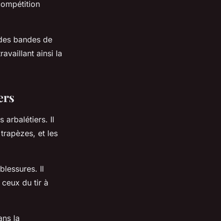
compétition
 des bandes de
availlant ainsi la
ers
 arbalétiers. Il
 trapèzes, et les
blessures. Il
ceux du tir à
ans la