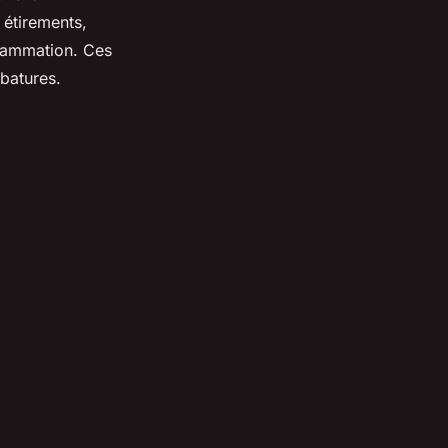
 étirements,
flammation. Ces
rbatures.